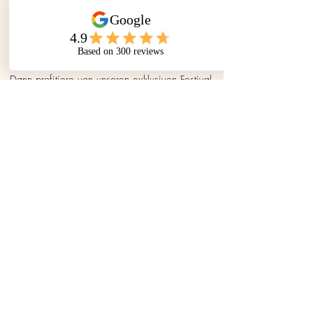
🎁
Festival-Vorteil für deinen Start im STUDIO53
Du möchtest dir regelmäßig Zeit für Körper,
Geist und Seele schenken?
Dann profitiere von unseren exklusiven Festival-
Konditionen:
🤸🏼‍♀️12 Monate Mitgliedschaft
➡️ Den gesamten Juli 2026 trainierst du
kostenfrei.
🤸🏼‍♀️ 24 Monate Mitgliedschaft
➡️ Den Juli, August und September 2026
trainierst du kostenfrei.
📅 Dieses Angebot gilt bei Vertragsabschluss für
Interessenten, die noch nicht bei uns trainiert