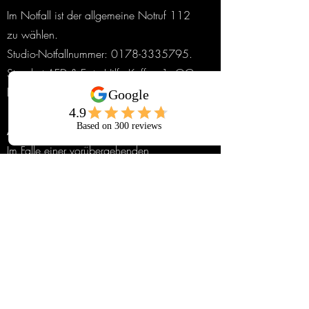
Im Notfall ist der allgemeine Notruf 112
zu wählen.
Studio-Notfallnummer:
0178-3335795
.
Standort AED & Erste Hilfe Koffer: 1. OG,
links neben dem Empfang.
AUSSERORDENTLICHE SCHLIESSUNG
Im Falle einer vorübergehenden
Schließung des Studios aufgrund von
behördlichen Anordnungen oder
Ereignissen, die außerhalb des
Einflussbereichs des STUDIO53 liegen (z.
B. Lockdown, Feuer-, Wasser- oder
sonstige Gebäudeschäden), kann das
Studio eine Trainings- und Beitragspause
einlegen. Die Dauer der Mitgliedschaft