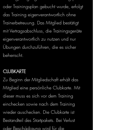
oder Trainingsplan gebucht wurde, erfolgt
das Training eigenverantwortlich ohne
Trainerbetreuung. Das Mitglied bestätigt
mit Vertragsabschluss, die Trainingsgeräte
eigenverantwortlich zu nutzen und nur
Übungen durchzuführen, die es sicher
beherrscht.
CLUBKARTE
Zu Beginn der Mitgliedschaft erhält das
Mitglied eine persönliche Clubkarte. Mit
dieser muss es sich vor dem Training
einchecken sowie nach dem Training
wieder auschecken. Die Clubkarte ist
Bestandteil des Startpakets. Bei Verlust
oder Beschädigung wird für die