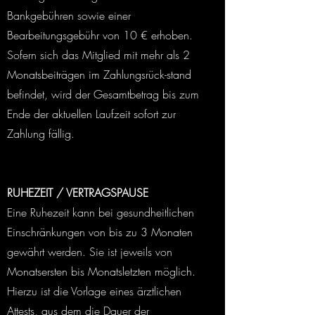
Bankgebühren sowie einer
Bearbeitungsgebühr von 10 € erhoben.
Sofern sich das Mitglied mit mehr als 2
Monatsbeiträgen im Zahlungsrück-stand
befindet, wird der Gesamtbetrag bis zum
Ende der aktuellen Laufzeit sofort zur
Zahlung fällig.
RUHEZEIT / VERTRAGSPAUSE
Eine Ruhezeit kann bei gesundheitlichen
Einschränkungen von bis zu 3 Monaten
gewährt werden. Sie ist jeweils von
Monatsersten bis Monatsletzten möglich.
Hierzu ist die Vorlage eines ärztlichen
Attests, aus dem die Dauer der