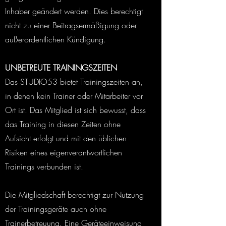
Inhaber geändert werden. Dies berechtigt
nicht zu einer Beitragsermäßigung oder
außerordentlichen Kündigung.
UNBETREUTE TRAININGSZEITEN
Das STUDIO53 bietet Trainingszeiten an,
in denen kein Trainer oder Mitarbeiter vor
Ort ist. Das Mitglied ist sich bewusst, dass
das Training in diesen Zeiten ohne
Aufsicht erfolgt und mit den üblichen
Risiken eines eigenverantwortlichen
Trainings verbunden ist.
Die Mitgliedschaft berechtigt zur Nutzung
der Trainingsgeräte auch ohne
Trainerbetreuung. Eine Geräteeinweisung