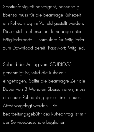
Sportunfähigkeit hervorgeht, notwendig.
Ebenso muss für die beantrage Ruhezeit
ein Ruheantrag im Vorfeld gestellt werden.
Dieser steht auf unserer Homepage unter
Mitgliederportal – Formulare für Mitglieder
zum Download bereit. Passwort: Mitglied.
Sobald der Antrag vom STUDIO53
genehmigt ist, wird die Ruhezeit
eingetragen. Sollte die beantragte Zeit die
Dauer von 3 Monaten überschreiten, muss
ein neuer Ruheantrag gestellt inkl. neues
Attest vorgelegt werden. Die
Bearbeitungsgebühr des Ruheantrag ist mit
der Servicepauschale beglichen.