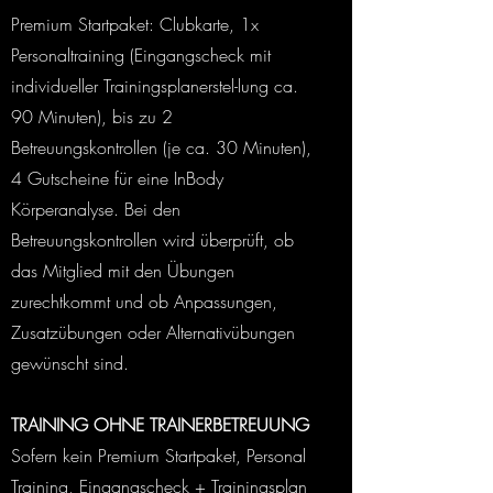
Premium Startpaket: Clubkarte, 1x
Personaltraining (Eingangscheck mit
individueller Trainingsplanerstel-lung ca.
90 Minuten), bis zu 2
Betreuungskontrollen (je ca. 30 Minuten),
4 Gutscheine für eine InBody
Körperanalyse. Bei den
Betreuungskontrollen wird überprüft, ob
das Mitglied mit den Übungen
zurechtkommt und ob Anpassungen,
Zusatzübungen oder Alternativübungen
gewünscht sind.
TRAINING OHNE TRAINERBETREUUNG
Sofern kein Premium Startpaket, Personal
Training, Eingangscheck + Trainingsplan