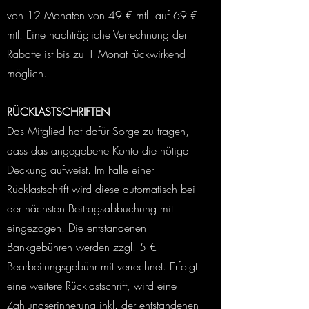
von 12 Monaten von 49 € mtl. auf 69 €
mtl. Eine nachträgliche Verrechnung der
Rabatte ist bis zu 1 Monat rückwirkend
möglich.
RÜCKLASTSCHRIFTEN
Das Mitglied hat dafür Sorge zu tragen,
dass das angegebene Konto die nötige
Deckung aufweist. Im Falle einer
Rücklastschrift wird diese automatisch bei
der nächsten Beitragsabbuchung mit
eingezogen. Die entstandenen
Bankgebühren werden zzgl. 5 €
Bearbeitungsgebühr mit verrechnet. Erfolgt
eine weitere Rücklastschrift, wird eine
Zahlungserinnerung inkl. der entstandenen