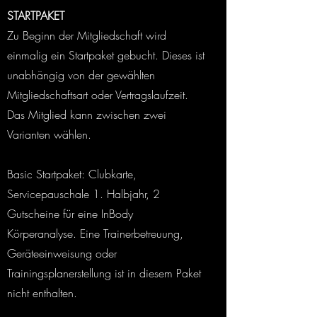
STARTPAKET
Zu Beginn der Mitgliedschaft wird
einmalig ein Startpaket gebucht. Dieses ist
unabhängig von der gewählten
Mitgliedschaftsart oder Vertragslaufzeit.
Das Mitglied kann zwischen zwei
Varianten wählen.
Basic Startpaket: Clubkarte,
Servicepauschale 1. Halbjahr, 2
Gutscheine für eine InBody
Körperanalyse. Eine Trainerbetreuung,
Geräteeinweisung oder
Trainingsplanerstellung ist in diesem Paket
nicht enthalten.