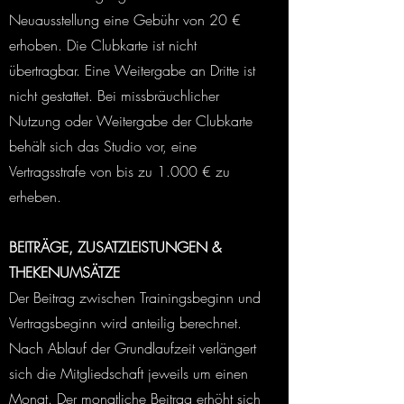
Neuausstellung eine Gebühr von 20 €
erhoben. Die Clubkarte ist nicht
übertragbar. Eine Weitergabe an Dritte ist
nicht gestattet. Bei missbräuchlicher
Nutzung oder Weitergabe der Clubkarte
behält sich das Studio vor, eine
Vertragsstrafe von bis zu 1.000 € zu
erheben.
BEITRÄGE, ZUSATZLEISTUNGEN &
THEKENUMSÄTZE
Der Beitrag zwischen Trainingsbeginn und
Vertragsbeginn wird anteilig berechnet.
Nach Ablauf der Grundlaufzeit verlängert
sich die Mitgliedschaft jeweils um einen
Monat. Der monatliche Beitrag erhöht sich