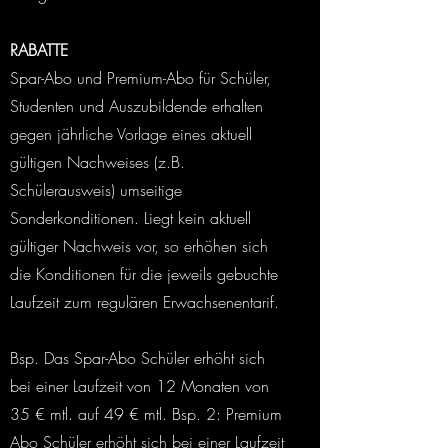
RABATTE
Spar-Abo und Premium-Abo für Schüler,
Studenten und Auszubildende erhalten
gegen jährliche Vorlage eines aktuell
gültigen Nachweises (z.B.
Schülerausweis) umseitige
Sonderkonditionen. Liegt kein aktuell
gültiger Nachweis vor, so erhöhen sich
die Konditionen für die jeweils gebuchte
Laufzeit zum regulären Erwachsenentarif.
Bsp. Das Spar-Abo Schüler erhöht sich
bei einer Laufzeit von 12 Monaten von
35 € mtl. auf 49 € mtl. Bsp. 2: Premium
Abo Schüler erhöht sich bei einer Laufzeit