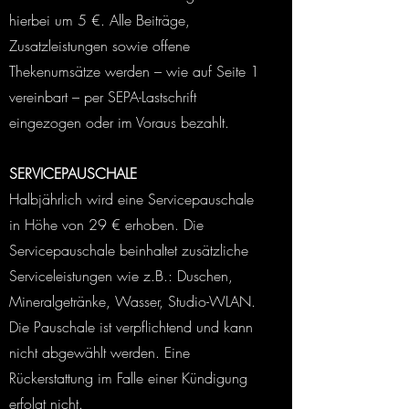
hierbei um 5 €. Alle Beiträge,
Zusatzleistungen sowie offene
Thekenumsätze werden – wie auf Seite 1
vereinbart – per SEPA-Lastschrift
eingezogen oder im Voraus bezahlt.
SERVICEPAUSCHALE
Halbjährlich wird eine Servicepauschale
in Höhe von 29 € erhoben. Die
Servicepauschale beinhaltet zusätzliche
Serviceleistungen wie z.B.: Duschen,
Mineralgetränke, Wasser, Studio-WLAN.
Die Pauschale ist verpflichtend und kann
nicht abgewählt werden. Eine
Rückerstattung im Falle einer Kündigung
erfolgt nicht.