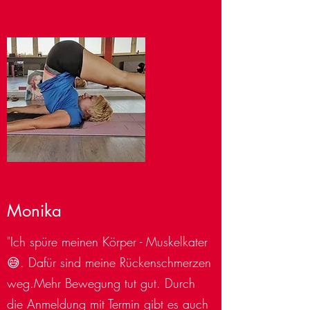
Monika
"Ich spüre meinen Körper - Muskelkater
😅. Dafür sind meine Rückenschmerzen
weg.Mehr Bewegung tut gut. Durch
die Anmeldung mit Termin gibt es auch